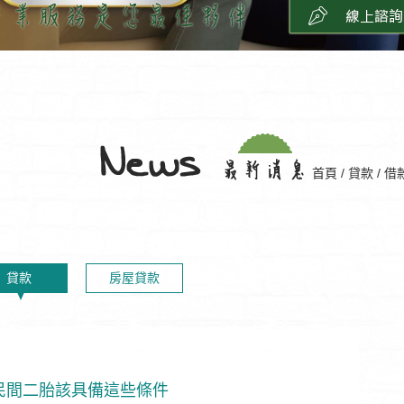
首頁
/
貸款
/
借
貸款
房屋貸款
民間二胎該具備這些條件