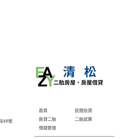
首頁
民間信貸
房貸二胎
二胎試算
段48號
借錢管道