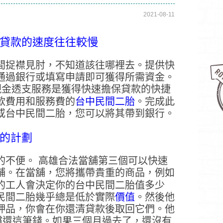
2021-08-11
貸款的速度往往較慢
具台北二胎須知
嘉義房屋二胎可以轉貸三
間捉襟見肘，不知道該往哪裡去。提供快
通過銀行或填寫申請即可獲得所需資金。
現金透支服務是獲得快速擔保貸款的快捷
款費用和服務費的
台中民間二胎
。完成此
或台中民間二胎，您可以將其帶到銀行。
的計劃
的不便。 高雄合法當舖第三個可以快速
舖。在當舖，您將攜帶貴重的商品，例如
的工人會決定你的台中民間二胎值多少
民間二胎幾乎總是低於實際
價值
。然後他
押品，你會在你還清貸款後取回它們。他
來償還這筆錢。如果三個月過去了，還沒有