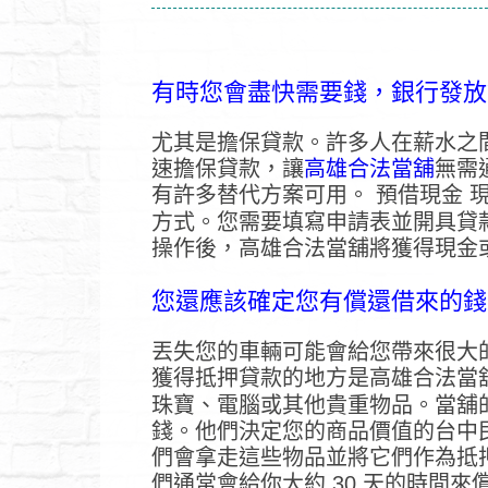
有時您會盡快需要錢，銀行發放
雲林房屋二胎增貸
轉貸試算工
尤其是擔保貸款。許多人在薪水之
速擔保貸款，讓
高雄合法當舖
無需
有許多替代方案可用。 預借現金 
方式。您需要填寫申請表並開具貸
操作後，高雄合法當舖將獲得現金
您還應該確定您有償還借來的錢
丟失您的車輛可能會給您帶來很大
獲得抵押貸款的地方是高雄合法當
珠寶、電腦或其他貴重物品。當舖
錢。他們決定您的商品價值的台中
們會拿走這些物品並將它們作為抵
們通常會給你大約 30 天的時間