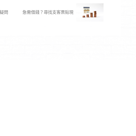
疑問
急需借錢？尋找支客票貼現